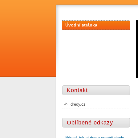
Úvodní stránka
Kontakt
dredy.cz
Oblíbené odkazy
Návod, jak si doma vyrobit dredy