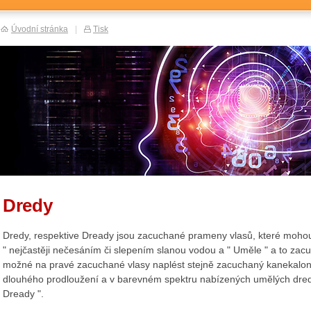
Úvodní stránka
|
Tisk
Dredy
Dredy, respektive Dready jsou zacuchané prameny vlasů, které mohou 
" nejčastěji nečesáním či slepením slanou vodou a " Uměle " a to zacuc
možné na pravé zacuchané vlasy naplést stejně zacuchaný kanekalon.
dlouhého prodloužení a v barevném spektru nabízených umělých dredů
Dready ".