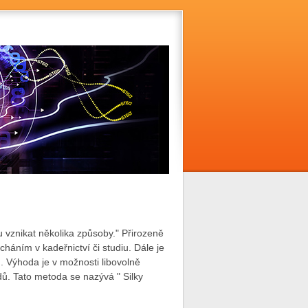
vznikat několika způsoby." Přirozeně
háním v kadeřnictví či studiu. Dále je
 Výhoda je v možnosti libovolně
. Tato metoda se nazývá " Silky